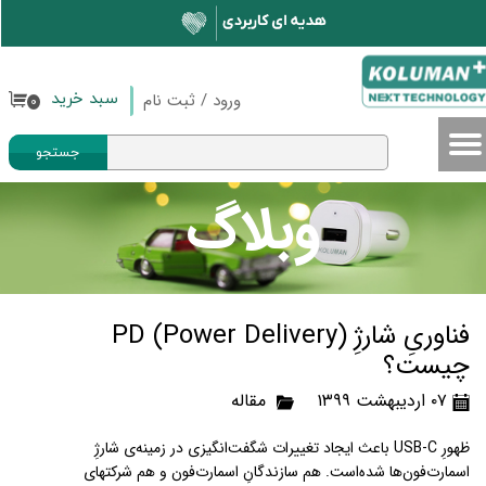
حساب کاربری من
تغییر گذر واژه
ورود
/
ثبت نام
سبد خرید
۰
سفارشات
جستجو
خروج از حساب کاربری
وبلاگ
فناوریِ شارژِ (PD (Power Delivery
چیست؟
۰۷ اردیبهشت ۱۳۹۹
مقاله
ظهورِ USB-C باعث ایجاد تغییرات شگفت‌انگیزی در زمینه‌ی شارژِ
اسمارت‌فون‌ها شده‌است. هم سازندگانِ اسمارت‌فون‌ و هم شرکت‎های