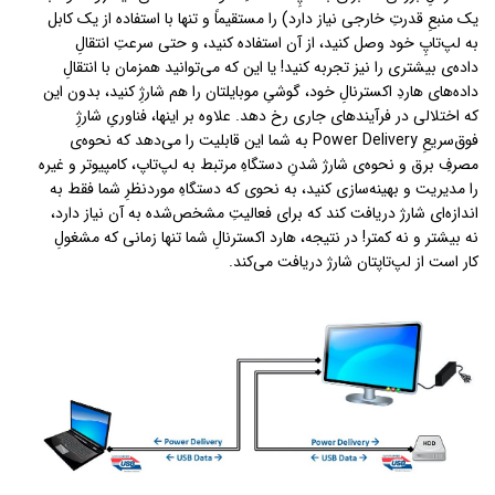
یک منبعِ قدرتِ خارجی نیاز دارد) را مستقیماً و تنها با استفاده از یک کابل
به لپ‌تاپِ خود وصل کنید، از آن استفاده کنید، و حتی سرعتِ انتقالِ
داده‌ی بیشتری را نیز تجربه کنید! یا این که می‌توانید همزمان با انتقالِ
داده‌های هاردِ اکسترنالِ خود، گوشیِ موبایلتان را هم شارژِ کنید، بدون این
که اختلالی در فرآیندهای جاری رخ دهد. علاوه بر اینها، فناوریِ شارژِ
فوق‌سریعِ Power Delivery به شما این قابلیت را می‌دهد که نحوه‌ی
مصرفِ برق و نحوه‌ی شارژ شدنِ دستگاهِ مرتبط به لپ‌تاپ، کامپیوتر و غیره
را مدیریت و بهینه‌سازی کنید، به نحوی که دستگاهِ موردنظرِ شما فقط به
اندازه‌ای شارژ دریافت کند که برای فعالیتِ مشخص‌شده به آن نیاز دارد،
نه بیشتر و نه کمتر! در نتیجه، هارد اکسترنالِ شما تنها زمانی که مشغولِ
کار است از لپ‌تاپتان شارژ دریافت می‌کند.