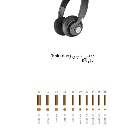
هدفون کلومن (Koluman)
مدل K6