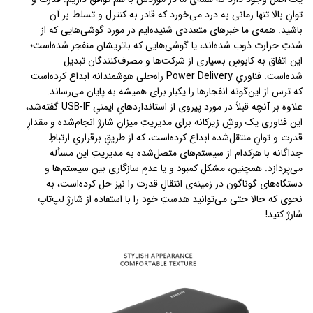
توانِ بالا تنها زمانی به درد می‌خورد که قادر به کنترل و تسلط بر آن
باشید. همه‌ی ما خبرهای متعددی شنیده‌ایم در مورد گوشی‌هایی که از
شدتِ حرارت ذوب شده‌اند، یا گوشی‌هایی که باتریشان منفجر شده‌است؛
این اتفاق به کابوسِ بسیاری از شرکت‌ها و مصرف‌کنندگان تبدیل‌
شده‌است. فناوریِ Power Delivery راه‌حلی هوشمندانه ابداع کرده‌است
که ترس از این‌گونه انفجارها را یکبار برای همیشه به پایان می‌رساند.
علاوه بر آنچه قبلاً در مورد پیروی از استانداردهایِ ایمنیِ USB-IF گفته‌شد،
این فناوری یک روشِ زیرکانه برای مدیریتِ میزانِ شارژِ انجام‌شده و مقدارِ
قدرت و توانِ منتقل‌شده ابداع کرده‌است، که از طریقِ برقراریِ ارتباطِ
جداگانه با هرکدام از سیستم‌های متصل‌شده به مدیریتِ این مسأله
می‌پردازد. همچنین، مشکلِ کمبود و یا عدمِ سازگاری بینِ سیستم‌ها و
دستگاه‌های گوناگون در زمینه‌ی انتقالِ قدرت را نیز حل کرده‌است، به
نحوی که حالا حتی می‌توانید هدستِ خود را با استفاده از شارژِ لپ‌تاپ
شارژ کنید!