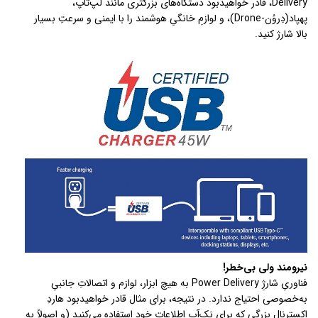
Delivery، قادر خواهیدبود دستگاه‌های بزرگتری مانند لپ‌تاپ،
پهپاد(دِروُن-Drone)، و لوازمِ خانگیِ هوشمند را با ایمنی و سرعتِ بسیار
بالا شارژ کنید.
نیرومند ولی بی‌خطر!
فناوریِ شارژِ Power Delivery به هیچ ابزار، لوازم و اتصالاتِ جانبیِ
به‌خصوصی احتیاج ندارد. در نتیجه، برای مثال قادر خواهیدبود هاردِ
اکسترنالِ بزرگی که برای بَک‌آپِ اطلاعاتِ خود استفاده می‌کنید (و اصولاً به