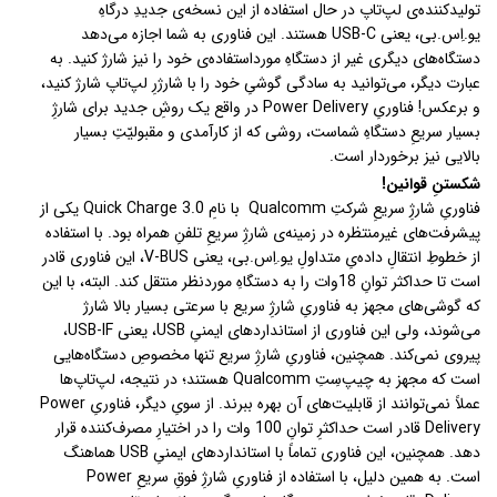
تولیدکننده‌ی لپ‌تاپ در حال استفاده از این نسخه‌ی جدیدِ درگاهِ
یو.اِس.بی، یعنی USB-C هستند. این فناوری به شما اجازه می‌دهد
دستگاه‌های دیگری غیر از دستگاهِ مورداستفاده‌ی خود را نیز شارژ کنید. به
عبارت دیگر، می‌توانید به سادگی گوشیِ خود را با شارژرِ لپ‌تاپ شارژ کنید،
و برعکس! فناوریِ Power Delivery در واقع یک روشِ جدید برای شارژِ
بسیار سریعِ دستگاهِ شماست، روشی که از کارآمدی و مقبولیّتِ بسیار
بالایی نیز برخوردار است.
شکستنِ قوانین!
فناوریِ شارژِ سریعِ شرکتِ Qualcomm با نامِ Quick Charge 3.0 یکی از
پیشرفت‌های غیرمنتظره در زمینه‌ی شارژِ سریعِ تلفنِ همراه بود. با استفاده
از خطوطِ انتقالِ داده‌یِ متداولِ یو‌.اِس‌.بی، یعنی V-BUS، این فناوری قادر
است تا حداکثر توانِ 18وات را به دستگاهِ موردنظر منتقل کند. البته، با این
که گوشی‌های مجهز به فناوریِ شارژِ سریع با سرعتی بسیار بالا شارژ
می‌شوند، ولی این فناوری از استانداردهای ایمنیِ USB، یعنی USB-IF،
پیروی نمی‌کند. همچنین، فناوریِ شارژِ سریع تنها مخصوصِ دستگاه‌هایی
است که مجهز به چیپ‌سِتِ Qualcomm هستند؛ در نتیجه، لپ‌تاپ‌ها
عملاً نمی‌توانند از قابلیت‌های آن بهره ببرند. از سویِ دیگر، فناوریِ Power
Delivery قادر است حداکثرِ توانِ 100 وات را در اختیارِ مصرف‌کننده قرار
دهد. همچنین، این فناوری تماماً با استانداردهای ایمنیِ USB هماهنگ
است. به همین دلیل، با استفاده از فناوریِ شارژِ فوقِ سریعِ Power