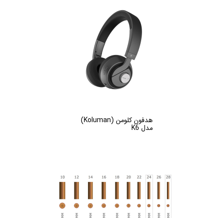
هدفون کلومن (Koluman)
مدل K6