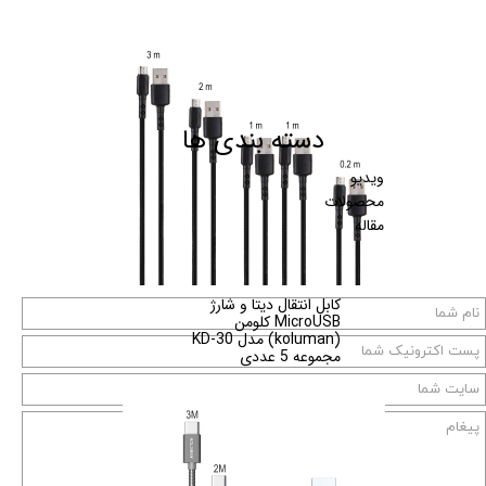
دسته بندی ها
ویدیو
محصولات
مقاله
کابل انتقال دیتا و شارژ
MicroUSB کلومن
(koluman) مدل KD-30
مجموعه 5 عددی