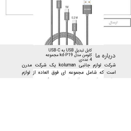
ارسال
کابل تبدیل USB به USB-C
درباره ما
کلومن مدل kd-P19 مجموعه
4 عددی
شرکت لوازم جانبی koluman یک شرکت مدرن
است که شامل مجموعه ای فوق العاده از لوازم
جانبی تلفن همراه مانند هندزفری، هدست
بلوتوث، اسپیکر، هدفون ، پاوربانک ، شارژر فندکی،
کابل های انتقال دیتا، شارژرهای دیواری و کابل
های انتقال صدا است.
دفتر مرکزی ما در گوانگژو، چین با کارکنان آموزش
دیده و محترم که روز و شب با شور و شوق فراوان
به ارائه بهترین خدمات به مشتریان می پردازند
واقع شده است​​​​​​​.