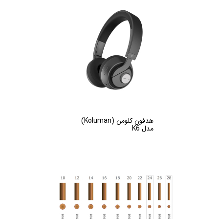
هدفون کلومن (Koluman)
مدل K6