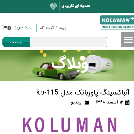
حساب کاربری من
تغییر گذر واژه
ورود
/
ثبت نام
سبد خرید
۰
سفارشات
جستجو
خروج از حساب کاربری
وبلاگ
آنباکسینگ پاوربانک مدل kp-115
۱۲ اسفند ۱۳۹۸
ویدیو