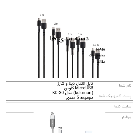
دسته بندی ها
ویدیو
محصولات
مقاله
کابل انتقال دیتا و شارژ
MicroUSB کلومن
(koluman) مدل KD-30
مجموعه 5 عددی