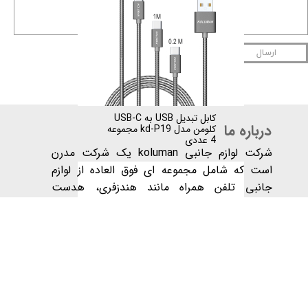
ارسال
کابل تبدیل USB به USB-C
درباره ما
کلومن مدل kd-P19 مجموعه
4 عددی
شرکت لوازم جانبی koluman یک شرکت مدرن
است که شامل مجموعه ای فوق العاده از لوازم
جانبی تلفن همراه مانند هندزفری، هدست
بلوتوث، اسپیکر، هدفون ، پاوربانک ، شارژر فندکی،
کابل های انتقال دیتا، شارژرهای دیواری و کابل
های انتقال صدا است.
دفتر مرکزی ما در گوانگژو، چین با کارکنان آموزش
دیده و محترم که روز و شب با شور و شوق فراوان
به ارائه بهترین خدمات به مشتریان می پردازند
واقع شده است​​​​​​​.