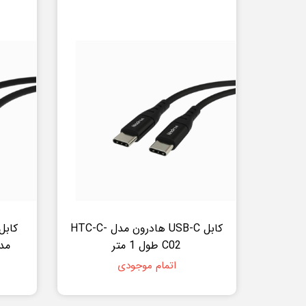
کابل USB-C هادرون مدل HTC-C-
C02 طول 1 متر
مدل C-C-L01
اتمام موجودی