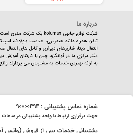
درباره ما
شرکت لوازم جانبی koluman یک 
تلفن همراه مانند هندزفری، هدست بلوتوث، اسپیکر،
انتقال دیتا، شارژرهای دیواری و کابل های انتقال ص
دفتر مرکزی ما در گوانگژو، چین با کارکنان آموزش د
به ارائه بهترین خدمات به مشتریان می پردازند واقع شده
​شماره تماس پشتیبانی : 90000494
​​جهت برقراری ارتباط با واحد پشتیبانی در ساعات غیر کاری و 
​پشتیبانی خدمات پس از فروش (واتس آپ) و (ایتا) 