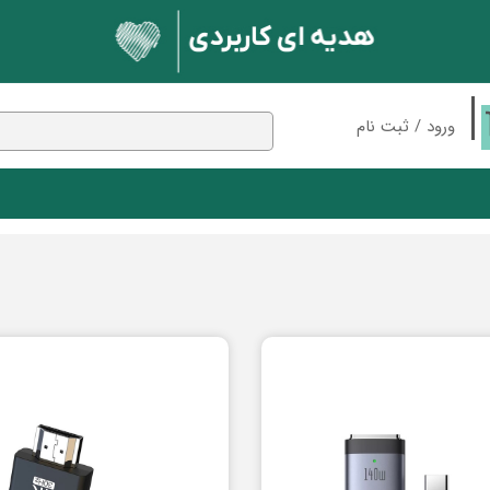
ورود
/
ثبت نام
حساب کاربری من
تغییر گذر واژه
سفارشات
 بلوتوثی
مک دودو
پایه نگهدارنده
ان
اسپیکر
خروج از حساب کاربری
ندکی
شارژر وایرلس
کابل
ون
نور و روشنایی
بلوتوث
کارت حافظه