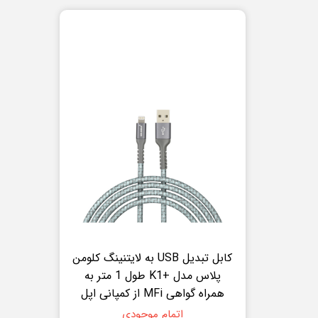
کابل تبدیل USB به لایتنینگ کلومن
پلاس مدل +K1 طول 1 متر به
همراه گواهی MFi از کمپانی اپل
اتمام موجودی