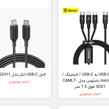
کابل USB-C به USB-C / لایتنینگ /
کابل USB-C انکر مدل A8852H11
microUSB باسئوس مدل CAMLT-
اتمام موجودی
SC01 طول 1.5 متر
اتمام موجودی