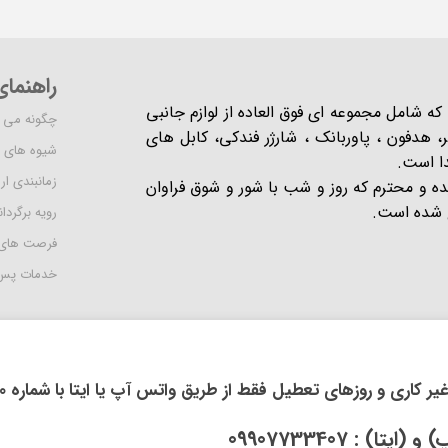
راهنما
شرکت مدرن است که شامل مجموعه ای فوق العاده از لوازم جانبی
چگونه می ت
 هدفون ، پاوربانک ، شارژر فندکی، کابل های
شیوه های 
دا است.
زمانبندی ا
یده و محترم که روز و شب با شور و شوق فراوان
 است​​​​​​​.
رویه برگردان
فرصت های
خدمات پس 
روزهای تعطیل فقط از طریق واتس آپ یا ایتا با شماره 09914118710 اقدام فرمایید.
: 09907733407