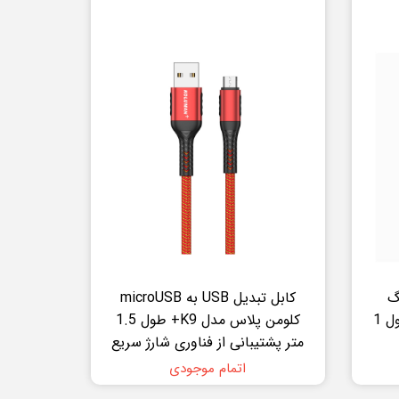
نینگ
کابل تبدیل USB به microUSB
هادرون مدل HTC-A-L01 طول 1
کلومن پلاس مدل K9+ طول 1.5
متر پشتیبانی از فناوری شارژ سریع
اتمام موجودی