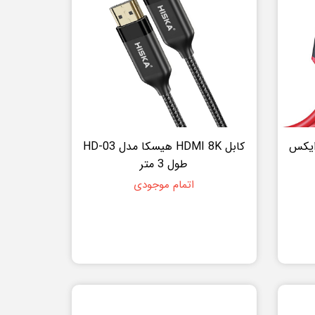
تبدیل USB-C به HDMI ایکس
کابل HDMI 8K هیسکا مدل HD-03
طول 3 متر
اتمام موجودی