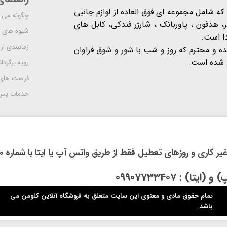
شرکت مدرن است که شامل مجموعه ای فوق العاده از لوازم جانبی
چگونه می ت
 هدفون ، پاوربانک ، شارژر فندکی، کابل های
شیوه های 
دا است.
زمانبندی ا
یده و محترم که روز و شب با شور و شوق فراوان
 است​​​​​​​.
رویه برگردان
فرصت های
خدمات پس 
روزهای تعطیل فقط از طریق واتس آپ یا ایتا با شماره 09914118710 اقدام فرمایید.
: 09907733407
تمام حقوق مادی و معنوی این سایت متعلق به فروشگاه آنلاین کلومن می
باشد.​​​​​​​