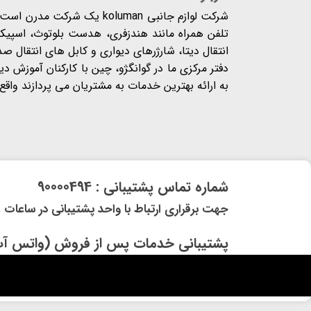
شرکت لوازم جانبی koluman یک 
تلفن همراه مانند هندزفری، هدست بلوتوث، اسپیکر،
انتقال دیتا، شارژرهای دیواری و کابل های انتقال ص
دفتر مرکزی ما در گوانگژو، چین با کارکنان آموزش د
به ارائه بهترین خدمات به مشتریان می پردازند واقع شده
​شماره تماس پشتیبانی : 90000494
​​جهت برقراری ارتباط با واحد پشتیبانی در ساعات غیر کاری و 
​پشتیبانی خدمات پس از فروش (واتس آپ) و (ایتا) 