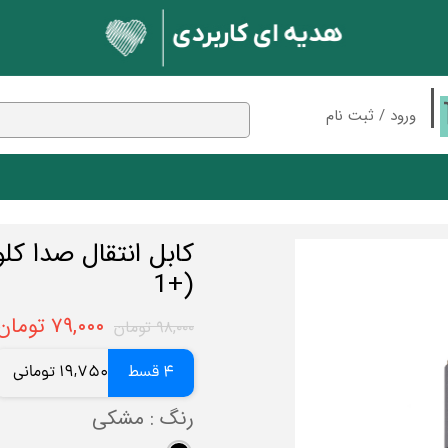
ورود
/
ثبت نام
حساب کاربری من
تغییر گذر واژه
سفارشات
 بلوتوثی
مک دودو
پایه نگهدارنده
ان
اسپیکر
خروج از حساب کاربری
1+)
ندکی
شارژر وایرلس
کابل
۷۹,۰۰۰ تومان
۹۸,۰۰۰ تومان
ون
نور و روشنایی
بلوتوث
کارت حافظه
4 قسط
19,750 تومانی
رنگ
: مشکی