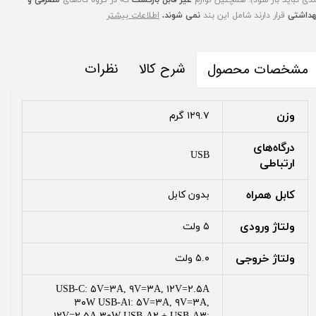
هداشتی
قرار دارند شامل این بند
نمی شوند.
اطلاعات بیشتر
شرح کالا
نظرات
مشخصات محصول
وزن
۱۲۹.۷ گرم
درگاه‌های
USB
ارتباطی
کابل همراه
بدون کابل
ولتاژ ورودی
۵ ولت
ولتاژ خروجی
۵.۰ ولت
USB-C: ۵V=۳A, ۹V=۳A, ۱۲V=۲.۵A
۳۰W USB-A۱: ۵V=۳A, ۹V=۳A,