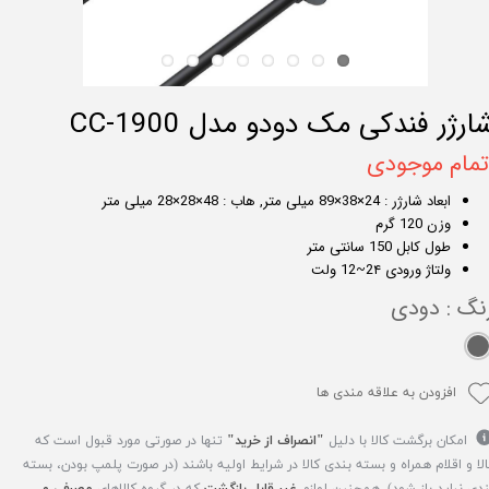
ارژر فندکی مک دودو مدل CC-1900
تمام موجودی
ابعاد شارژر : 24×38×89 میلی متر, هاب : 48×28×28 میلی متر
وزن 120 گرم
طول کابل 150 سانتی متر
ولتاژ ورودی 2۴~12 ولت
نگ
: دودی
افزودن به علاقه مندی ها
امکان برگشت کالا با دلیل
"انصراف از خرید"
تنها در صورتی مورد قبول است که
الا و اقلام همراه و بسته بندی کالا در شرایط اولیه باشند (در صورت پلمپ بودن، بسته
ندی نباید باز شود). همچنین لوازم
غیر قابل بازگشت
که در گروه کالاهای
مصرفی و