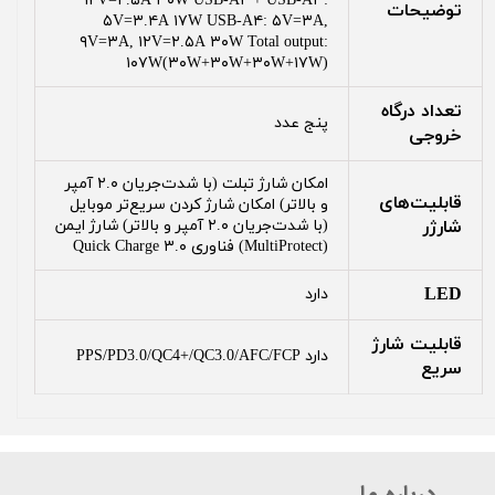
۱۲V=۲.۵A ۳۰W USB-A۲ + USB-A۳:
توضیحات
۵V=۳.۴A ۱۷W USB-A۴: ۵V=۳A,
۹V=۳A, ۱۲V=۲.۵A ۳۰W Total output:
۱۰۷W(۳۰W+۳۰W+۳۰W+۱۷W)
تعداد درگاه
پنج عدد
خروجی
امکان شارژ تبلت (با شدت‌جریان ۲.۰ آمپر
قابلیت‌های
و بالاتر) امکان شارژ کردن سریع‌تر موبایل
شارژر
(با شدت‌جریان ۲.۰ آمپر و بالاتر) شارژ ایمن
(MultiProtect) فناوری Quick Charge ۳.۰
LED
دارد
قابلیت شارژ
دارد PPS/PD3.0/QC4+/QC3.0/AFC/FCP
سریع
درباره ما