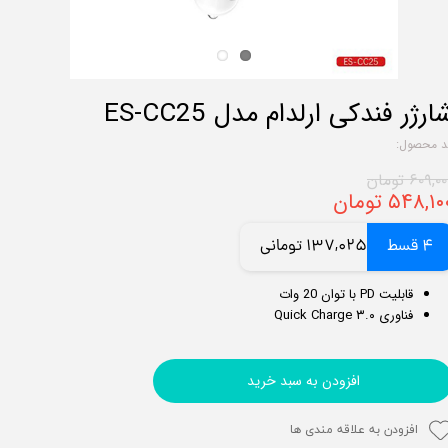
ارژر فندکی ارلدام مدل ES-CC25
د محصول:
۶۰۹,۰ تومان
۵۴۸,۱۰ تومان
4 قسط
137,025 تومانی
قابلیت PD با توان 20 وات
فناوری Quick Charge ۳.۰
افزودن به سبد خرید
افزودن به علاقه مندی ها