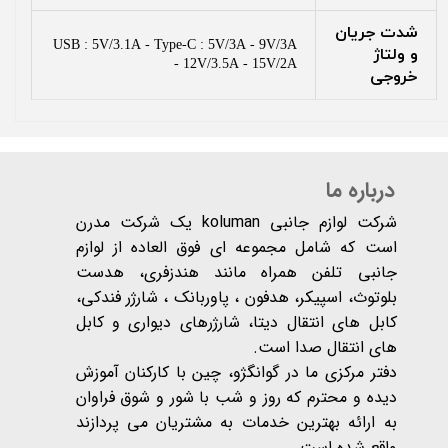
شدت جریان
USB : 5V/3.1A - Type-C : 5V/3A - 9V/3A
و ولتاژ
- 12V/3.5A - 15V/2A
خروجی
درباره ما
شرکت لوازم جانبی koluman یک شرکت مدرن
است که شامل مجموعه ای فوق العاده از لوازم
جانبی تلفن همراه مانند هندزفری، هدست
بلوتوث، اسپیکر، هدفون ، پاوربانک ، شارژر فندکی،
کابل های انتقال دیتا، شارژرهای دیواری و کابل
های انتقال صدا است.
دفتر مرکزی ما در گوانگژو، چین با کارکنان آموزش
دیده و محترم که روز و شب با شور و شوق فراوان
به ارائه بهترین خدمات به مشتریان می پردازند
واقع شده است​​​​​​​.