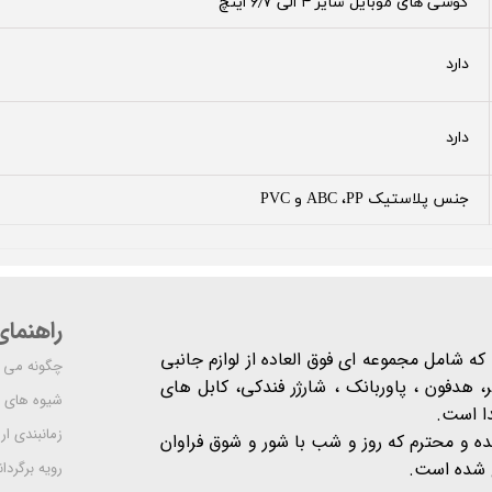
گوشی های موبایل سایز ۴ الی ۶٫۷ اینچ
دارد
دارد
جنس پلاستیک ABC ،PP و PVC
راهنما
شرکت مدرن است که شامل مجموعه ای فوق العاده از لوازم جانبی
چگونه می ت
 هدفون ، پاوربانک ، شارژر فندکی، کابل های
شیوه های 
دا است.
زمانبندی ا
یده و محترم که روز و شب با شور و شوق فراوان
 است​​​​​​​.
رویه برگردان