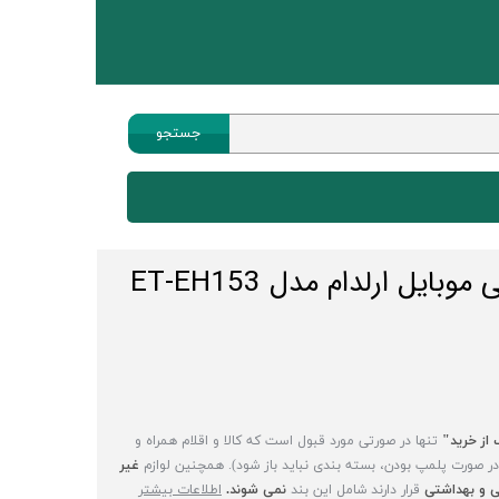
جستجو
هیسکا
هندزفری
بایل ارلدام مدل ET-EH153
پاوربانک
چندراهی
کابل انتقال صدا
ماوس
ساعت هوشمند
 از خرید"
تنها در صورتی مورد قبول است که کالا و اقلام همراه و
(در صورت پلمپ بودن، بسته بندی نباید باز شود). همچنین لوازم
غیر
 و بهداشتی
قرار دارند شامل این بند
نمی شوند.
اطلاعات بیشتر