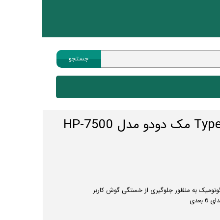
جستجو
هیسکا
هندزفری
پاوربانک
چندراهی
کابل انتقال صدا
ماوس
ساعت هوشمند
ونومیک به منظور جلوگیری از خستگی گوش کاربر