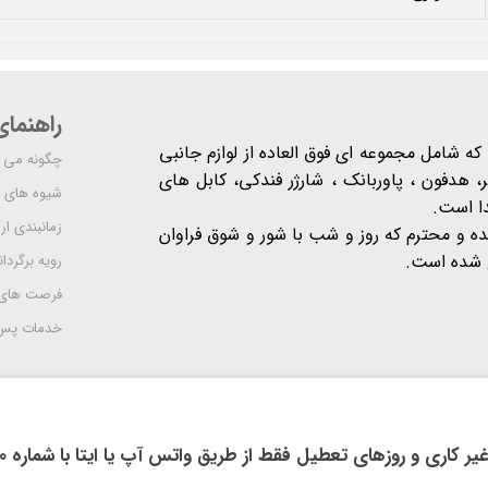
راهنما
شرکت مدرن است که شامل مجموعه ای فوق العاده از لوازم جانبی
چگونه می ت
 هدفون ، پاوربانک ، شارژر فندکی، کابل های
شیوه های 
دا است.
زمانبندی ا
یده و محترم که روز و شب با شور و شوق فراوان
 است​​​​​​​.
رویه برگردان
فرصت های
خدمات پس 
روزهای تعطیل فقط از طریق واتس آپ یا ایتا با شماره 09914118710 اقدام فرمایید.