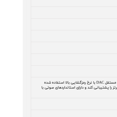
در این هندزفری برای شنیدن صدایی واضح‌تر از تراشه کدک صوتی دیجیتال مستقل DAC با نرخ رمزگشایی بالا استفاده شده
 فرمت های صوتی با نرخ بیت بالا مانند 24 بیت/96 کیلوهرتز را پشتیبانی کند و دارای استانداردهای صوتی با