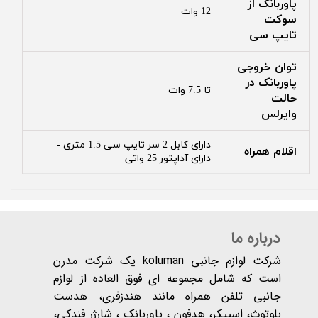
پاوربانک از
12 وات
سوکت
تایپ سی
توان خروجی
پاوربانک در
تا 7.5 وات
حالت
وایرلس
دارای کابل 2 سر تایپ سی 1.5 متری -
اقلام همراه
دارای آداپتور 25 واتی
درباره ما
شرکت لوازم جانبی koluman یک شرکت مدرن
است که شامل مجموعه ای فوق العاده از لوازم
جانبی تلفن همراه مانند هندزفری، هدست
بلوتوث، اسپیکر، هدفون ، پاوربانک ، شارژر فندکی،