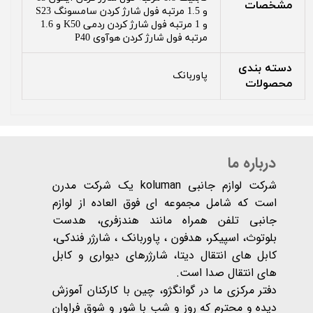
مشخصات
و 1.5 مرتبه فول شارژ کردن سامسونگ S23
و 1 مرتبه فول شارژ کردن ردمی K50 و 1.6
مرتبه فول شارژ کردن هوآوی P40
دسته بندی
پاوربانک
محصولات
درباره ما
شرکت لوازم جانبی koluman یک شرکت مدرن
است که شامل مجموعه ای فوق العاده از لوازم
جانبی تلفن همراه مانند هندزفری، هدست
بلوتوث، اسپیکر، هدفون ، پاوربانک ، شارژر فندکی،
کابل های انتقال دیتا، شارژرهای دیواری و کابل
های انتقال صدا است.
دفتر مرکزی ما در گوانگژو، چین با کارکنان آموزش
دیده و محترم که روز و شب با شور و شوق فراوان