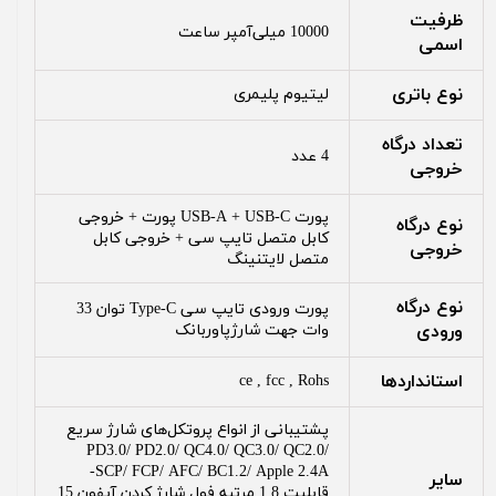
ظرفیت
10000 میلی‌آمپر ساعت
اسمی
نوع باتری
لیتیوم پلیمری
تعداد درگاه
4 عدد
خروجی
پورت USB-A + USB-C پورت + خروجی
نوع درگاه
کابل متصل تایپ سی + خروجی کابل
خروجی
متصل لایتنینگ
نوع درگاه
پورت ورودی تایپ سی Type-C توان 33
ورودی
وات جهت شارژپاوربانک
استانداردها
ce , fcc , Rohs
پشتیبانی از انواع پروتکل‌های شارژ سریع
PD3.0/ PD2.0/ QC4.0/ QC3.0/ QC2.0/
SCP/ FCP/ AFC/ BC1.2/ Apple 2.4A-
سایر
قابلیت 1.8 مرتبه فول شارژ کردن آیفون 15