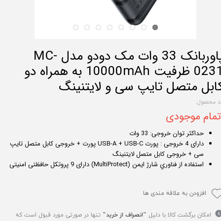
پاوربانک 33 وات مک دودو مدل MC-
0231 ظرفیت 10000mAh به همراه دو
ابل متصل تایپ سی و لایتنینگ
د محصول:
تمام موجودی
حداکثر توان خروجی: 33 وات
دارای 4 خروجی : پورت USB-A + USB-C پورت + خروجی کابل متصل تایپ
سی + خروجی کابل متصل لایتنینگ
استفاده از فناوري شارژ ایمن (MultiProtect) دارای 9 پروتکل حافظتی امنیتی
افزودن به علاقه مندی ها
امکان برگشت کالا با دلیل
"انصراف از خرید"
تنها در صورتی مورد قبول است که