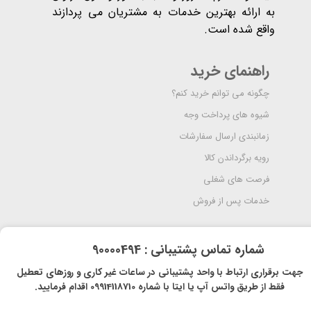
به ارائه بهترین خدمات به مشتریان می پردازند
واقع شده است​​​​​​​.
راهنمای خرید
چگونه می توانم خرید کنم؟
شیوه های پرداخت وجه
زمانبندی ارسال سفارشات
رویه برگرداندن کالا
فرصت های شغلی
خدمات پس از فروش
​شماره تماس پشتیبانی : 90000494
​​جهت برقراری ارتباط با واحد پشتیبانی در ساعات غیر کاری و روزهای تعطیل
فقط از طریق واتس آپ یا ایتا با شماره 09914118710 اقدام فرمایید.