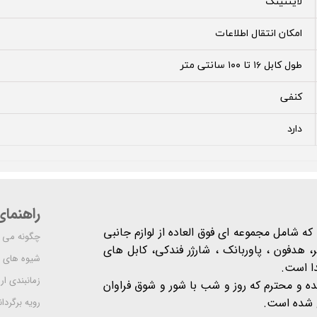
لایتنینگ
امکان انتقال اطلاعات
طول کابل ۱۶ تا ۱۰۰ سانتی متر
کنفی
دارد
راهنما
شرکت مدرن است که شامل مجموعه ای فوق العاده از لوازم جانبی
چگونه می ت
 هدفون ، پاوربانک ، شارژر فندکی، کابل های
شیوه های 
دا است.
زمانبندی ا
یده و محترم که روز و شب با شور و شوق فراوان
 است​​​​​​​.
رویه برگردان