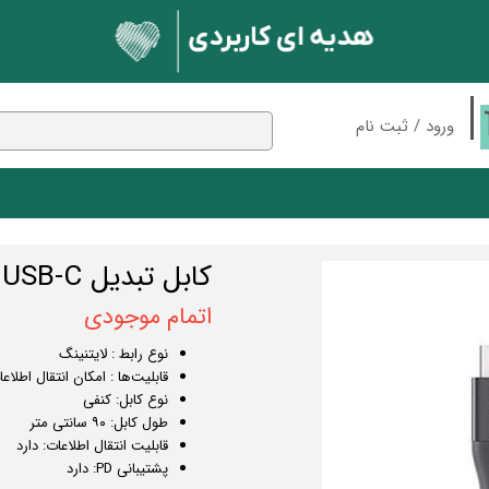
ورود
/
ثبت نام
حساب کاربری من
تغییر گذر واژه
سفارشات
 بلوتوثی
مک دودو
پایه نگهدارنده
کابل تبدیل USB-C به لایتنینگ انکر مدل A8652
ان
اسپیکر
خروج از حساب کاربری
اتمام موجودی
ندکی
شارژر وایرلس
کابل
نوع رابط : لایتنینگ
ون
نور و روشنایی
قابلیت‌ها : امکان انتقال اطلاع
نوع کابل: کنفی
بلوتوث
کارت حافظه
طول کابل: ۹۰ سانتی متر
قابلیت انتقال اطلاعات: دارد
پشتیبانی PD: دارد