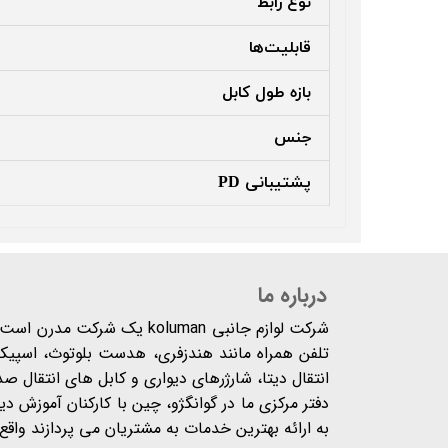
نوع رابط
قابلیت‌ها
بازه طول کابل
جنس
پشتیبانی PD
درباره ما
شرکت لوازم جانبی koluman یک 
تلفن همراه مانند هندزفری، هدست بلوتوث، اسپیکر،
انتقال دیتا، شارژرهای دیواری و کابل های انتقال ص
دفتر مرکزی ما در گوانگژو، چین با کارکنان آموزش د
به ارائه بهترین خدمات به مشتریان می پردازند واقع شده