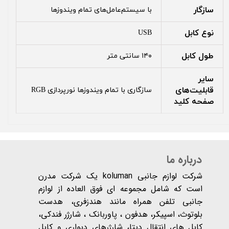
سازگار
با سیستم‌عامل‌های تمام ویندوزها
نوع کابل‏‏
USB
طول کابل
۱۴۰ سانتی متر
سایر
قابلیت‌های
سازگاری با تمام ویندوزها نورپردازی RGB
صفحه کلید
درباره ما
شرکت لوازم جانبی koluman یک شرکت مدرن
است که شامل مجموعه ای فوق العاده از لوازم
جانبی تلفن همراه مانند هندزفری، هدست
بلوتوث، اسپیکر، هدفون ، پاوربانک ، شارژر فندکی،
کابل های انتقال دیتا، شارژرهای دیواری و کابل