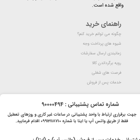
واقع شده است​​​​​​​.
راهنمای خرید
چگونه می توانم خرید کنم؟
شیوه های پرداخت وجه
زمانبندی ارسال سفارشات
رویه برگرداندن کالا
فرصت های شغلی
خدمات پس از فروش
​شماره تماس پشتیبانی : 90000494
​​جهت برقراری ارتباط با واحد پشتیبانی در ساعات غیر کاری و روزهای تعطیل
فقط از طریق واتس آپ یا ایتا با شماره 09914118710 اقدام فرمایید.
پشتیبانی خدمات پس از فروش (واتس آپ) و (ایتا) :