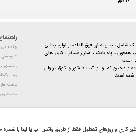
۱۷ گرم
راهنما
شرکت مدرن است که شامل مجموعه ای فوق العاده از لوازم جانبی
چگونه می ت
 هدفون ، پاوربانک ، شارژر فندکی، کابل های
شیوه های 
دا است.
زمانبندی ا
یده و محترم که روز و شب با شور و شوق فراوان
 است​​​​​​​.
رویه برگردان
فرصت های
خدمات پس 
روزهای تعطیل فقط از طریق واتس آپ یا ایتا با شماره 09914118710 اقدام فرمایید.