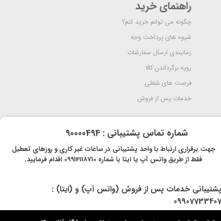
راهنمای خرید
چگونه می توانم خرید کنم؟
شیوه های پرداخت وجه
زمانبندی ارسال سفارشات
رویه برگرداندن کالا
فرصت های شغلی
خدمات پس از فروش
​شماره تماس پشتیبانی : 90000494
​​جهت برقراری ارتباط با واحد پشتیبانی در ساعات غیر کاری و روزهای تعطیل
فقط از طریق واتس آپ یا ایتا با شماره 09914118710 اقدام فرمایید.
پشتیبانی خدمات پس از فروش (واتس آپ) و (ایتا) :
0990773340