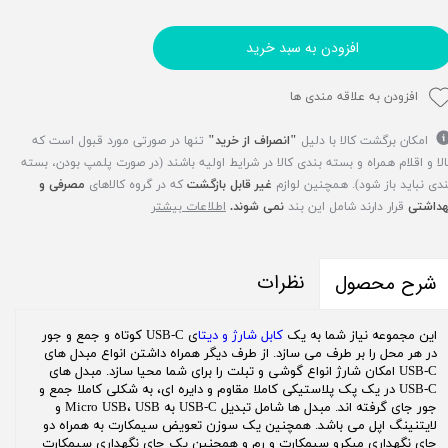
افزودن به سبد خرید
افزودن به علاقه مندی ها
امکان برگشت کالا با دلیل
"انصراف از خرید"
تنها در صورتی مورد قبول است که
الا و اقلام همراه و بسته بندی کالا در شرایط اولیه باشند (در صورت پلمپ بودن، بسته
ندی نباید باز شود). همچنین لوازم
غیر قابل بازگشت
که در گروه کالاهای
مصرفی و
هداشتی
قرار دارند شامل این بند
نمی شوند.
اطلاعات بیشتر
نظرات
شرح محصول
این مجموعه نیاز شما به یک
کابل شارژ و دیتا
ی USB-C کوتاه و جمع و جور
در هر محل را بر طرف می سازد. از طرف دیگر همراه داشتن انواع مبدل های
USB-C امکان شارژ انواع گوشی و تبلت را برای شما محیا سازد. مبدل های
USB-C در یک پک پلاستیکی کاملا مقاوم و دایره ای، به شکلی کاملا جمع و
جور جای گرفته اند. مبدل ها شامل تبدیل USB-C به Micro USB، USB و
لایتنینگ اپل می باشد. همچنین یک سوزن تعویض سیمکارت به همراه دو
جای نگهداری میکرو سیمکارت و رم و همچنین یک جای نگهداری سیمکارت