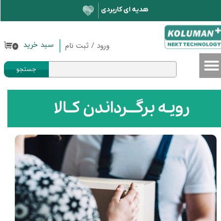
حساب کاربری من
تغییر گذر واژه
ورود
/
ثبت نام
سبد خرید
۰
سفارشات
جستجو
خروج از حساب کاربری
رویـه برگـــرداندن کــالا