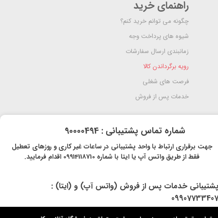
راهنمای خرید
چگونه می توانم خرید کنم؟
شیوه های پرداخت وجه
زمانبندی ارسال سفارشات
رویه برگرداندن کالا
فرصت های شغلی
خدمات پس از فروش
​شماره تماس پشتیبانی : 90000494
​​جهت برقراری ارتباط با واحد پشتیبانی در ساعات غیر کاری و روزهای تعطیل
فقط از طریق واتس آپ یا ایتا با شماره 09914118710 اقدام فرمایید.
پشتیبانی خدمات پس از فروش (واتس آپ) و (ایتا) :
0990773340