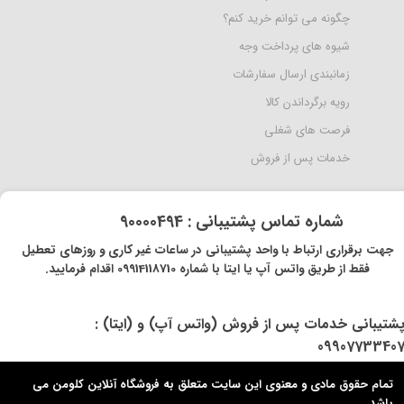
چگونه می توانم خرید کنم؟
شیوه های پرداخت وجه
زمانبندی ارسال سفارشات
رویه برگرداندن کالا
فرصت های شغلی
خدمات پس از فروش
​شماره تماس پشتیبانی : 90000494
​​جهت برقراری ارتباط با واحد پشتیبانی در ساعات غیر کاری و روزهای تعطیل
فقط از طریق واتس آپ یا ایتا با شماره 09914118710 اقدام فرمایید.
پشتیبانی خدمات پس از فروش (واتس آپ) و (ایتا) :
0990773340
تمام حقوق مادی و معنوی این سایت متعلق به فروشگاه آنلاین کلومن می
باشد.​​​​​​​