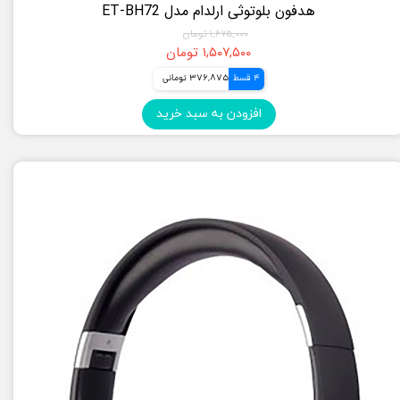
هدفون بلوتوثی ارلدام مدل ET-BH72
۱,۶۷۵,۰۰۰ تومان
۱,۵۰۷,۵۰۰ تومان
4 قسط
376,875 تومانی
افزودن به سبد خرید