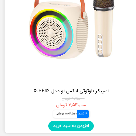
اسپیکر بلوتوثی ایکس او مدل XO-F42
۳,۷۹۵,۰۰۰ تومان
۳,۵۳۰,۰۰۰ تومان
4 قسط
882,500 تومانی
افزودن به سبد خرید