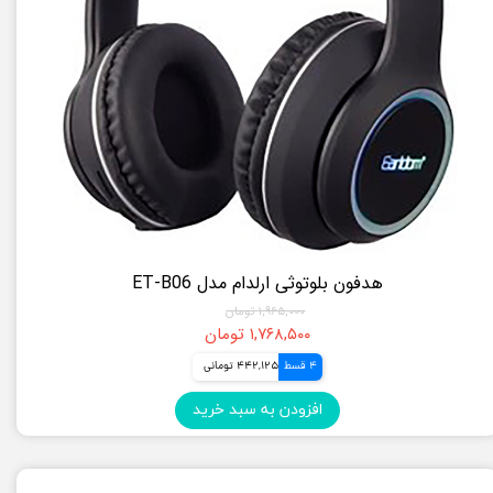
هدفون بلوتوثی ارلدام مدل ET-B06
۱,۹۶۵,۰۰۰ تومان
۱,۷۶۸,۵۰۰ تومان
4 قسط
442,125 تومانی
افزودن به سبد خرید