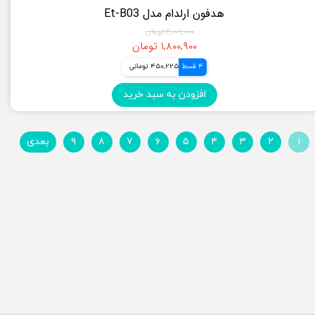
هدفون ارلدام مدل Et-B03
۲,۰۰۱,۰۰۰ تومان
۱,۸۰۰,۹۰۰ تومان
4 قسط
450,225 تومانی
افزودن به سبد خرید
۱
۲
۳
۴
۵
۶
۷
۸
۹
بعدی