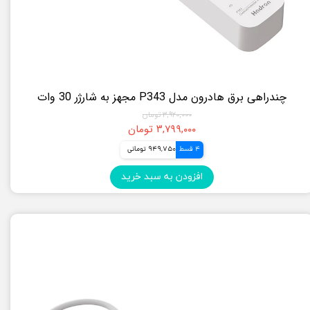
چندراهی برق هادرون مدل P343 مجهز به شارژر 30 وات
۳,۹۲۰,۰۰۰ تومان
۳,۷۹۹,۰۰۰ تومان
4 قسط
949,750 تومانی
افزودن به سبد خرید