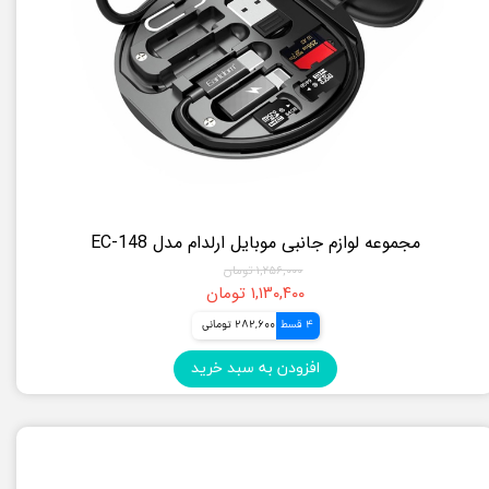
مجموعه لوازم جانبی موبایل ارلدام مدل EC-148
۱,۲۵۶,۰۰۰ تومان
۱,۱۳۰,۴۰۰ تومان
4 قسط
282,600 تومانی
افزودن به سبد خرید