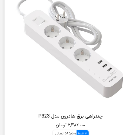
چندراهی برق هادرون مدل P323
۲,۳۸۲,۰۰۰ تومان
4 قسط
595,500 تومانی