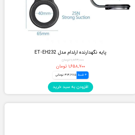
پایه نگهدارنده ارلدام مدل ET-EH232
۱,۸۴۳,۰۰۰ تومان
۱,۶۵۸,۷۰۰ تومان
4 قسط
414,675 تومانی
افزودن به سبد خرید