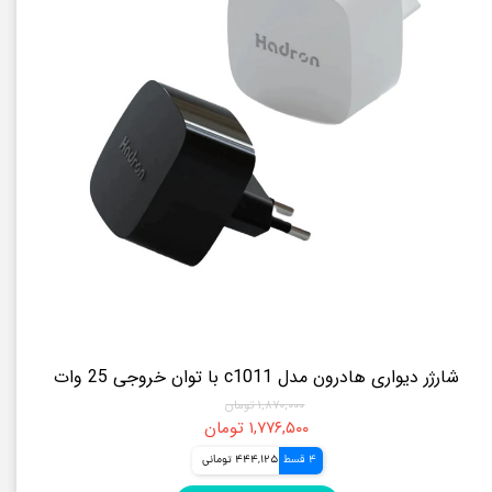
شارژر دیواری هادرون مدل c1011 با توان خروجی 25 وات
۱,۸۷۰,۰۰۰ تومان
۱,۷۷۶,۵۰۰ تومان
4 قسط
444,125 تومانی