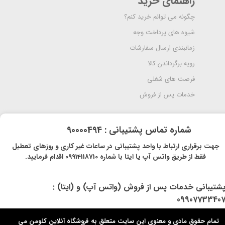
راهنمای خرید
چگونه می توانم خرید کنم؟
شیوه های پرداخت وجه
زمانبندی ارسال سفارشات
رویه برگرداندن کالا
فرصت های شغلی
خدمات پس از فروش
​شماره تماس پشتیبانی : 90000494
​​جهت برقراری ارتباط با واحد پشتیبانی در ساعات غیر کاری و روزهای تعطیل
فقط از طریق واتس آپ یا ایتا با شماره 09914118710 اقدام فرمایید.
پشتیبانی خدمات پس از فروش (واتس آپ) و (ایتا) :
0990773340
تمام حقوق مادی و معنوی این سایت متعلق به فروشگاه آنلاین کلومن می