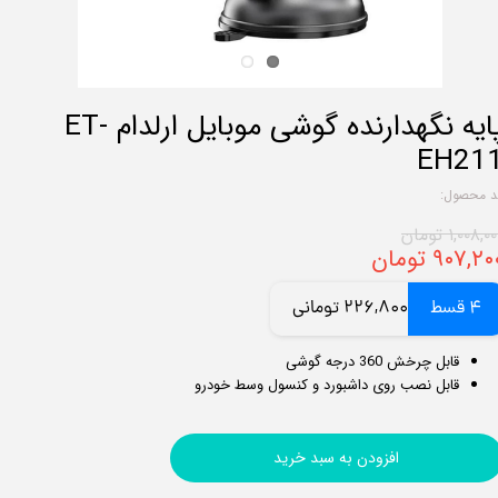
پایه نگهدارنده گوشی موبایل ارلدام ET-
EH21
د محصول:
۱,۰۰۸,۰ تومان
۹۰۷,۲ تومان
4 قسط
226,800 تومانی
قابل چرخش 360 درجه گوشی
قابل نصب روی داشبورد و کنسول وسط خودرو
افزودن به سبد خرید