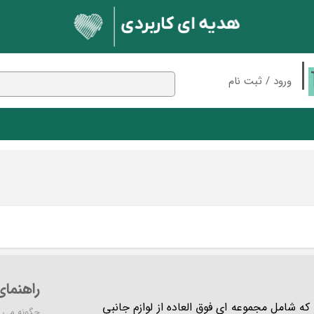
ورود
/
ثبت نام
حساب کاربری من
تغییر گذر واژه
سفارشات
 بلوتوثی
مک دودو
پایه نگهدارنده
ان
اسپیکر
خروج از حساب کاربری
ندکی
شارژر وایرلس
کابل
ون
نور و روشنایی
بلوتوث
کارت حافظه
راهنما
شرکت مدرن است که شامل مجموعه ای فوق العاده از لوازم جانبی
چگونه می ت