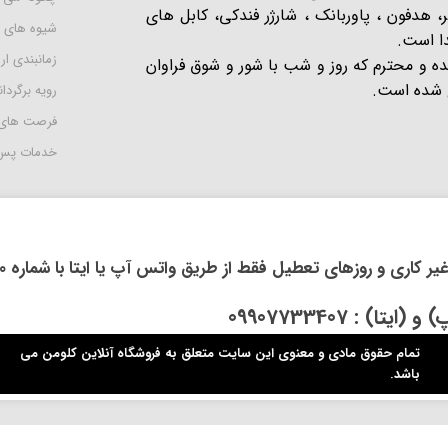
 هدفون ، پاوربانک ، شارژر فندکی، کابل های
شیوه های 
دا است.
زمانبندی ا
یده و محترم که روز و شب با شور و شوق فراوان
 است​​​​​​​.
رویه برگردان
فرصت های
خدمات پس 
روزهای تعطیل فقط از طریق واتس آپ یا ایتا با شماره 09914118710 اقدام فرمایید.
: 09907733407
تمام حقوق مادی و معنوی این سایت متعلق به فروشگاه آنلاین کلومن می
باشد.​​​​​​​