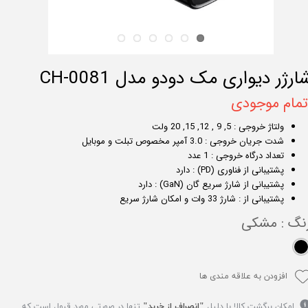
ارژر دیواری مک دودو مدل CH-0081
تمام موجودی
ولتاژ خروجی : 5, 9 , 12, 15, 20 ولت
شدت جریان خروجی : 3.0 آمپر مخصوص تبلت و موبایل
تعداد درگاه خروجی : 1 عدد
پشتیبانی از فناوری (PD) : دارد
پشتیبانی از شارژ سریع گان (GaN) : دارد
پشتیبانی از : شارژ 33 وات و امکان شارژ سریع
نگ
: مشکی
افزودن به علاقه مندی ها
امکان برگشت کالا با دلیل
"انصراف از خرید"
تنها در صورتی مورد قبول است که