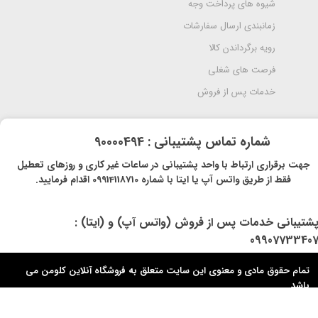
شیوه های پرداخت وجه
زمانبندی ارسال سفارشات
رویه برگرداندن کالا
فرصت های شغلی
خدمات پس از فروش
​شماره تماس پشتیبانی : 90000494
​​جهت برقراری ارتباط با واحد پشتیبانی در ساعات غیر کاری و روزهای تعطیل
فقط از طریق واتس آپ یا ایتا با شماره 09914118710 اقدام فرمایید.
پشتیبانی خدمات پس از فروش (واتس آپ) و (ایتا) :
0990773340
تمام حقوق مادی و معنوی این سایت متعلق به فروشگاه آنلاین کلومن می
باشد.​​​​​​​