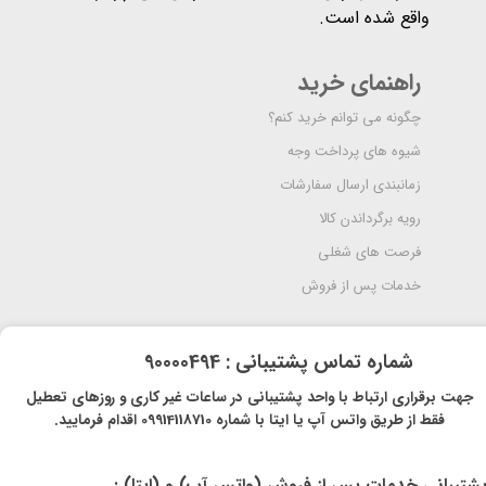
واقع شده است​​​​​​​.
راهنمای خرید
چگونه می توانم خرید کنم؟
شیوه های پرداخت وجه
زمانبندی ارسال سفارشات
رویه برگرداندن کالا
فرصت های شغلی
خدمات پس از فروش
​شماره تماس پشتیبانی : 90000494
​​جهت برقراری ارتباط با واحد پشتیبانی در ساعات غیر کاری و روزهای تعطیل
فقط از طریق واتس آپ یا ایتا با شماره 09914118710 اقدام فرمایید.
پشتیبانی خدمات پس از فروش (واتس آپ) و (ایتا) :