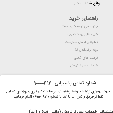
واقع شده است​​​​​​​.
راهنمای خرید
چگونه می توانم خرید کنم؟
شیوه های پرداخت وجه
زمانبندی ارسال سفارشات
رویه برگرداندن کالا
فرصت های شغلی
خدمات پس از فروش
​شماره تماس پشتیبانی : 90000494
​​جهت برقراری ارتباط با واحد پشتیبانی در ساعات غیر کاری و روزهای تعطیل
فقط از طریق واتس آپ یا ایتا با شماره 09914118710 اقدام فرمایید.
پشتیبانی خدمات پس از فروش (واتس آپ) و (ایتا) :