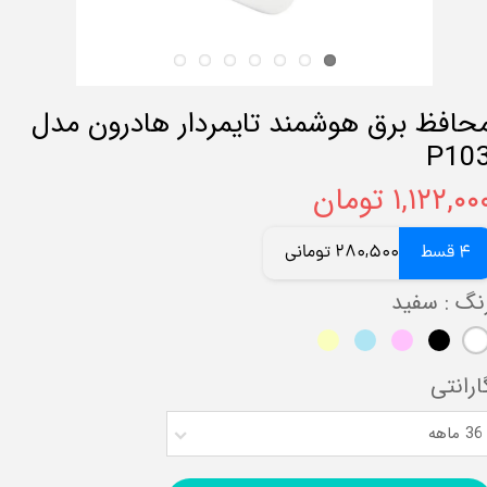
حافظ برق هوشمند تایمردار هادرون مدل
P10
۱,۱۲۲,۰۰ تومان
4 قسط
280,500 تومانی
نگ
: سفید
ارانتی
36 ماهه