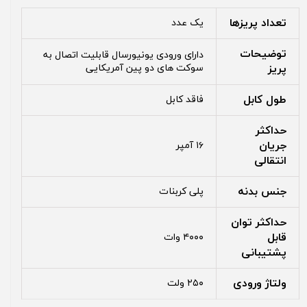
تعداد پریزها
یک عدد
توضیحات
دارای ورودی یونیورسال قابلیت اتصال به
پریز
سوکت های دو پین آمریکایی
طول کابل
فاقد کابل
حداکثر
جریان
۱۶ آمپر
انتقالی
جنس بدنه
پلی کربنات
حداکثر توان
قابل
۴۰۰۰ وات
پشتیبانی
ولتاژ ورودی
۲۵۰ ولت