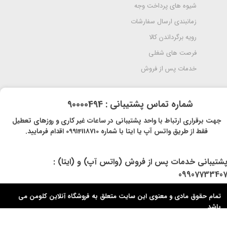
شیوه های پرداخت وجه
زمانبندی ارسال سفارشات
رویه برگرداندن کالا
فرصت های شغلی
خدمات پس از فروش
​شماره تماس پشتیبانی : 90000494
​​جهت برقراری ارتباط با واحد پشتیبانی در ساعات غیر کاری و روزهای تعطیل
فقط از طریق واتس آپ یا ایتا با شماره 09914118710 اقدام فرمایید.
پشتیبانی خدمات پس از فروش (واتس آپ) و (ایتا) :
0990773340
تمام حقوق مادی و معنوی این سایت متعلق به فروشگاه آنلاین کلومن می
باشد.​​​​​​​