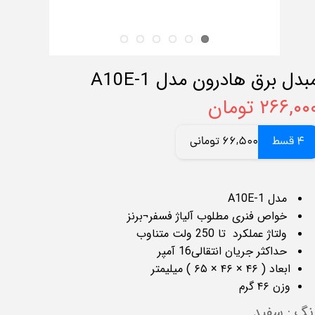
بدل برق هادرون مدل A10E-1
۲۶۶,۰۰ تومان
4 قسط
66,500 تومانی
مدل 1-A10E
خواص فنری مطلوب آلیاژ فسفر¬برنز
ولتاژ عملکرد تا 250 ولت متناوب
حداکثر جریان انتقالی16 آمپر
ابعاد ( ۴۶ × ۴۶ × ۶۵ ) میلیمتر
وزن ۴۶ گرم
نگ
: سفید