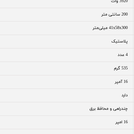
3920 وات
200 سانتی متر
41x58x300 میلی‌متر
پلاستیک
4 عدد
535 گرم
16 آمپر
دارد
چندراهی و محافظ برق
16 امپر