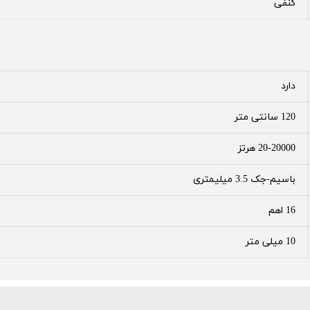
کنفی
دارد
120 سانتی متر
20-20000 هرتز
باسیم-جک 3.5 میلیمتری
16 اهم
10 میلی متر