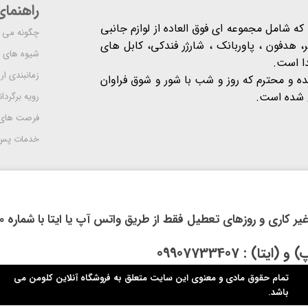
راهنما
شرکت مدرن است که شامل مجموعه ای فوق العاده از لوازم جانبی
چگونه می ت
 هدفون ، پاوربانک ، شارژر فندکی، کابل های
شیوه های 
دا است.
زمانبندی ا
یده و محترم که روز و شب با شور و شوق فراوان
 است​​​​​​​.
رویه برگردان
فرصت های
خدمات پس 
روزهای تعطیل فقط از طریق واتس آپ یا ایتا با شماره 09914118710 اقدام فرمایید.
: 09907733407
تمام حقوق مادی و معنوی این سایت متعلق به فروشگاه آنلاین کلومن می
باشد.​​​​​​​