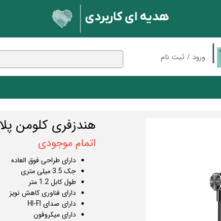
ورود
/
ثبت نام
حساب کاربری من
تغییر گذر واژه
سفارشات
 بلوتوثی
مک دودو
پایه نگهدارنده
هندزفری کلومن پلاس مدل E-1
ان
اسپیکر
خروج از حساب کاربری
اتمام موجودی
ندکی
شارژر وایرلس
کابل
دارای طراحی فوق العاده
ون
نور و روشنایی
جک 3.5 میلی متری
طول کابل 1.2 متر
بلوتوث
کارت حافظه
دارای فناوری کاهش نویز
دارای صدای HI-FI
دارای میکروفون