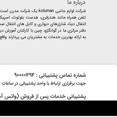
درباره ما
شرکت لوازم جانبی koluman یک 
تلفن همراه مانند هندزفری، هدست بلوتوث، اسپیکر،
انتقال دیتا، شارژرهای دیواری و کابل های انتقال ص
دفتر مرکزی ما در گوانگژو، چین با کارکنان آموزش د
به ارائه بهترین خدمات به مشتریان می پردازند واقع شده
​شماره تماس پشتیبانی : 90000494
​​جهت برقراری ارتباط با واحد پشتیبانی در ساعات غیر کاری و 
​پشتیبانی خدمات پس از فروش (واتس آپ) و (ایتا) 