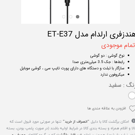
ندزفری ارلدام مدل ET-E37
تمام موجودی
نوع گوشی : دو گوشی
رابط‌ها : جک 3.5 میلی‌متری صدا
سازگار با تبلت و دستگاه های دارای پورت تایپ سی ، گوشی موبایل
میکروفون ندارد
نگ
: سفید
افزودن به علاقه مندی ها
امکان برگشت کالا با دلیل
"انصراف از خرید"
تنها در صورتی مورد قبول است که
الا و اقلام همراه و بسته بندی کالا در شرایط اولیه باشند (در صورت پلمپ بودن، بسته
ندی نباید باز شود). همچنین لوازم
غیر قابل بازگشت
که در گروه کالاهای
مصرفی و