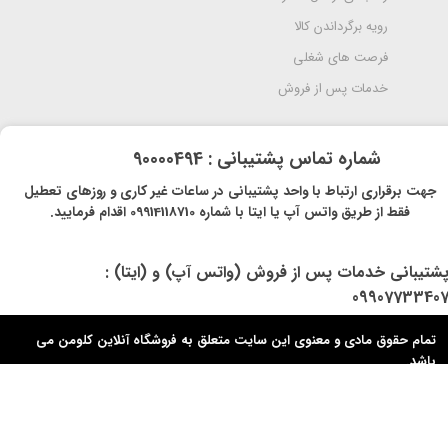
رویه برگرداندن کالا
فرصت های شغلی
خدمات پس از فروش
​شماره تماس پشتیبانی : 90000494
​​جهت برقراری ارتباط با واحد پشتیبانی در ساعات غیر کاری و روزهای تعطیل
فقط از طریق واتس آپ یا ایتا با شماره 09914118710 اقدام فرمایید.
پشتیبانی خدمات پس از فروش (واتس آپ) و (ایتا) :
0990773340
تمام حقوق مادی و معنوی این سایت متعلق به فروشگاه آنلاین کلومن می
باشد.​​​​​​​