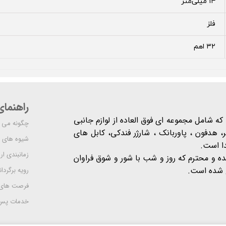
۱۴ میلی‌متر
فلز
۳۲ اهم
راهنما
شرکت مدرن است که شامل مجموعه ای فوق العاده از لوازم جانبی
چگونه می ت
 هدفون ، پاوربانک ، شارژر فندکی، کابل های
شیوه های 
دا است.
زمانبندی ا
یده و محترم که روز و شب با شور و شوق فراوان
 است​​​​​​​.
رویه برگردان
فرصت های
خدمات پس 