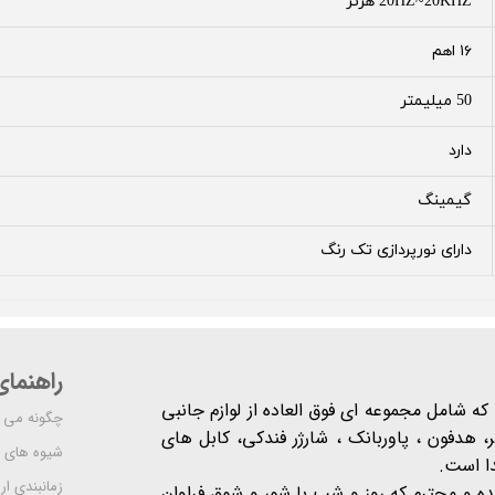
20HZ~20KHZ هرتز
۱۶ اهم
50 میلیمتر
دارد
گیمینگ
دارای نورپردازی تک رنگ
راهنما
شرکت مدرن است که شامل مجموعه ای فوق العاده از لوازم جانبی
چگونه می ت
 هدفون ، پاوربانک ، شارژر فندکی، کابل های
شیوه های 
دا است.
زمانبندی ا
یده و محترم که روز و شب با شور و شوق فراوان