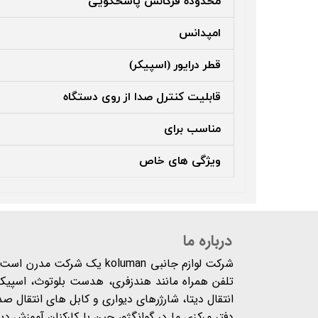
محدوده فرکانس پاسخگویی
امپدانس
قطر درایور (اسپیکر)
قابلیت کنترل صدا از روی دستگاه
مناسب برای
ویژگی‌ های خاص
درباره ما
شرکت لوازم جانبی koluman یک 
تلفن همراه مانند هندزفری، هدست بلوتوث، اسپیکر،
انتقال دیتا، شارژرهای دیواری و کابل های انتقال ص
دفتر مرکزی ما در گوانگژو، چین با کارکنان آموزش د