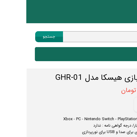
جستجو
هیسکا
هندزفری
یسکا مدل GHR-01
پاوربانک
چندراهی
کابل انتقال صدا
ماوس
ساعت هوشمند
ر/ درجه گواهی‌ نامه : ندارد