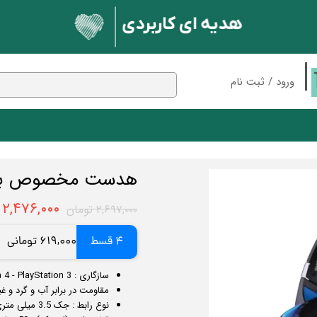
ورود
/
ثبت نام
حساب کاربری من
تغییر گذر واژه
سفارشات
 بلوتوثی
مک دودو
پایه نگهدارنده
هدست مخصوص بازی ه
ان
اسپیکر
خروج از حساب کاربری
ندکی
شارژر وایرلس
۲,۴۷۶,۰۰۰ تومان
۲,۶۹۷,۰۰۰ تومان
کابل
4 قسط
619,000 تومانی
ون
نور و روشنایی
بلوتوث
کارت حافظه
سازگاری : Xbox - PC - Nintendo Switch - PlayStation 4 - PlayStation 3
مقاومت در برابر آب و گرد و غبا
نوع رابط : جک 3.5 میلی متری برای صدا و USB برای نورپردازی