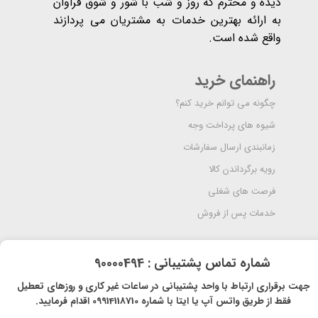
دیده و محترم که روز و شب با شور و شوق فراوان
به ارائه بهترین خدمات به مشتریان می پردازند
واقع شده است​​​​​​​.
راهنمای خرید
چگونه می توانم خرید کنم؟
شیوه های پرداخت وجه
زمانبندی ارسال سفارشات
رویه برگرداندن کالا
فرصت های شغلی
خدمات پس از فروش
​شماره تماس پشتیبانی : 90000494
​​جهت برقراری ارتباط با واحد پشتیبانی در ساعات غیر کاری و روزهای تعطیل
فقط از طریق واتس آپ یا ایتا با شماره 09914118710 اقدام فرمایید.