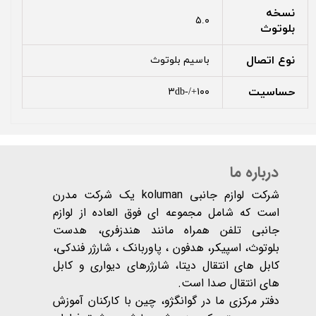
نسخه
۵.۰
بلوتوث
نوع اتصال
باسیم بلوتوث
حساسیت
۱۰۰+/-۳db
درباره ما
شرکت لوازم جانبی koluman یک شرکت مدرن
است که شامل مجموعه ای فوق العاده از لوازم
جانبی تلفن همراه مانند هندزفری، هدست
بلوتوث، اسپیکر، هدفون ، پاوربانک ، شارژر فندکی،
کابل های انتقال دیتا، شارژرهای دیواری و کابل
های انتقال صدا است.
دفتر مرکزی ما در گوانگژو، چین با کارکنان آموزش