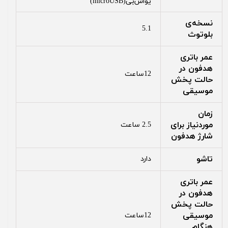
یو‌اس‌بی(microUSB)
نسخه‌ی
5.1
بلوتوث
عمر باتری
هدفون در
12ساعت
حالت پخش
موسیقی
زمان
موردنیاز برای
2.5 ساعت
شارژ هدفون
تاشو
دارد
عمر باتری
هدفون در
حالت پخش
موسیقی
12ساعت
هنگام