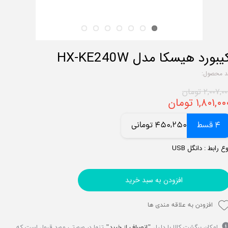
یبورد هیسکا مدل HX-KE240W
د محصول:
۲,۰۰۷,۰ تومان
۱,۸۰۱,۰ تومان
4 قسط
450,250 تومانی
ع رابط : دانگل USB
افزودن به سبد خرید
افزودن به علاقه مندی ها
امکان برگشت کالا با دلیل
"انصراف از خرید"
تنها در صورتی مورد قبول است که