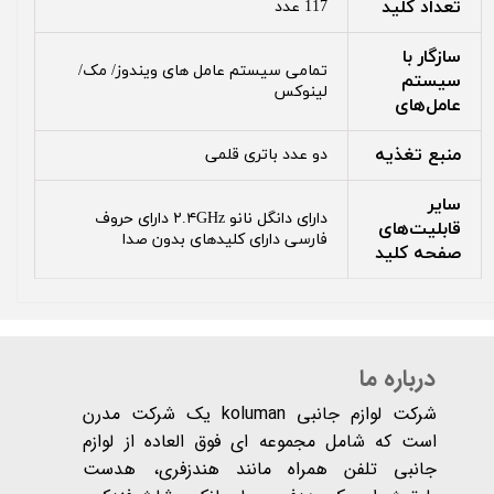
تعداد کلید
117 عدد
سازگار با
تمامی سیستم عامل های ویندوز/ مک/
سیستم‌
لینوکس
عامل‌های
منبع تغذیه
دو عدد باتری قلمی
سایر
دارای دانگل نانو ۲.۴GHz دارای حروف
قابلیت‌های
فارسی دارای کلیدهای بدون صدا
صفحه کلید
درباره ما
شرکت لوازم جانبی koluman یک شرکت مدرن
است که شامل مجموعه ای فوق العاده از لوازم
جانبی تلفن همراه مانند هندزفری، هدست