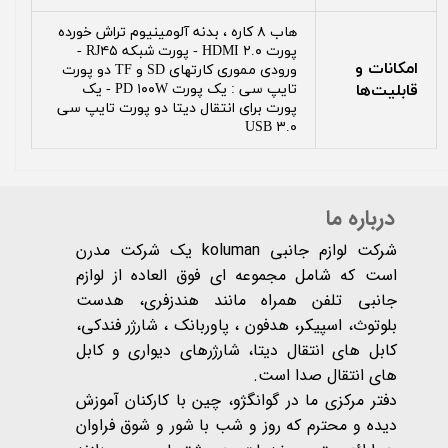
هاب ۸ کاره ، بدنه آلومینیوم تراش خورده
پورت HDMI ۲.۰ - پورت شبکه RJ۴۵ -
امکانات و
ورودی مموری کارتهای SD و TF دو پورت
قابلیت‌ها
تایپ سی : یک پورت PD ۱۰۰W - یک
پورت برای انتقال دیتا دو پورت تایپ سی
USB ۳.۰
درباره ما
شرکت لوازم جانبی koluman یک شرکت مدرن
است که شامل مجموعه ای فوق العاده از لوازم
جانبی تلفن همراه مانند هندزفری، هدست
بلوتوث، اسپیکر، هدفون ، پاوربانک ، شارژر فندکی،
کابل های انتقال دیتا، شارژرهای دیواری و کابل
های انتقال صدا است.
دفتر مرکزی ما در گوانگژو، چین با کارکنان آموزش
دیده و محترم که روز و شب با شور و شوق فراوان