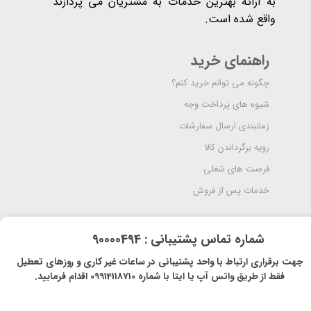
به ارائه بهترین خدمات به مشتریان می پردازند
واقع شده است​​​​​​​.
راهنمای خرید
چگونه می توانم خرید کنم؟
شیوه های پرداخت وجه
زمانبندی ارسال سفارشات
رویه برگرداندن کالا
فرصت های شغلی
خدمات پس از فروش
​شماره تماس پشتیبانی : 90000494
​​جهت برقراری ارتباط با واحد پشتیبانی در ساعات غیر کاری و روزهای تعطیل
فقط از طریق واتس آپ یا ایتا با شماره 09914118710 اقدام فرمایید.