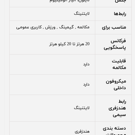
جنس
نایلون، آلیاژ آلومینیوم
رابط‌ها
لایتنینگ
مناسب برای
مکالمه , گیمینگ , ورزش , کاربری عمومی
فرکانس
20 هرتز تا 20 کیلو هرتز
پاسخگویی
قابلیت
دارد
مکالمه
میکروفون
دارد
داخلی
رابط
هندزفری
لایتنینگ
سیمی
دسته بندی
هندزفری
محصولات