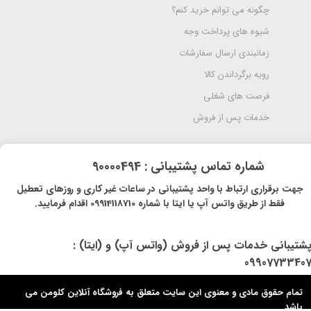
چگونه می توانم خرید کنم؟
شیوه های پرداخت وجه
زمانبندی ارسال سفارشات
رویه برگرداندن کالا
فرصت های شغلی
خدمات پس از فروش
​شماره تماس پشتیبانی : 90000494
​​جهت برقراری ارتباط با واحد پشتیبانی در ساعات غیر کاری و روزهای تعطیل
فقط از طریق واتس آپ یا ایتا با شماره 09914118710 اقدام فرمایید.
پشتیبانی خدمات پس از فروش (واتس آپ) و (ایتا) :
0990773340
تمام حقوق مادی و معنوی این سایت متعلق به فروشگاه آنلاین کلومن می
باشد.​​​​​​​