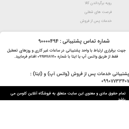
رویه برگرداندن کالا
فرصت های شغلی
خدمات پس از فروش
​شماره تماس پشتیبانی : 90000494
​​جهت برقراری ارتباط با واحد پشتیبانی در ساعات غیر کاری و روزهای تعطیل
فقط از طریق واتس آپ یا ایتا با شماره 09914118710 اقدام فرمایید.
پشتیبانی خدمات پس از فروش (واتس آپ) و (ایتا) :
0990773340
تمام حقوق مادی و معنوی این سایت متعلق به فروشگاه آنلاین کلومن می
باشد.​​​​​​​