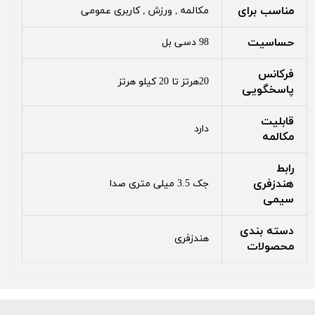
مناسب برای
مکالمه , ورزش , کاربری عمومی
حساسیت
98 دسی بل
فرکانس
20هرتز تا 20 کیلو هرتز
پاسخگویی
قابلیت
دارد
مکالمه
رابط
هندزفری
جک 3.5 میلی متری صدا
سیمی
دسته بندی
هندزفری
محصولات