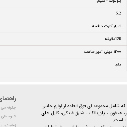
بلوتوث - سیم
5.2
شیار کارت حافظه
120دقیقه
۱۲۰۰ میلی آمپر ساعت
دارد
راهنما
شرکت مدرن است که شامل مجموعه ای فوق العاده از لوازم جانبی
چگونه می ت
 هدفون ، پاوربانک ، شارژر فندکی، کابل های
شیوه های 
دا است.
زمانبندی ا