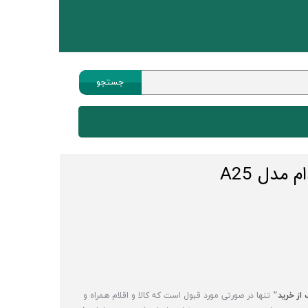
جستجو
هیسکا
هندزفری
 مدل A25
پاوربانک
چندراهی
کابل انتقال صدا
ماوس
ساعت هوشمند
 از خرید"
تنها در صورتی مورد قبول است که کالا و اقلام همراه و