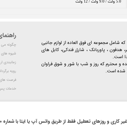
5.0 ولت / 9.0 ولت / 12 ولت
راهنما
شرکت مدرن است که شامل مجموعه ای فوق العاده از لوازم جانبی
چگونه می ت
 هدفون ، پاوربانک ، شارژر فندکی، کابل های
شیوه های 
دا است.
زمانبندی ا
یده و محترم که روز و شب با شور و شوق فراوان
 است​​​​​​​.
رویه برگردان
فرصت های
خدمات پس 
روزهای تعطیل فقط از طریق واتس آپ یا ایتا با شماره 09914118710 اقدام فرمایید.