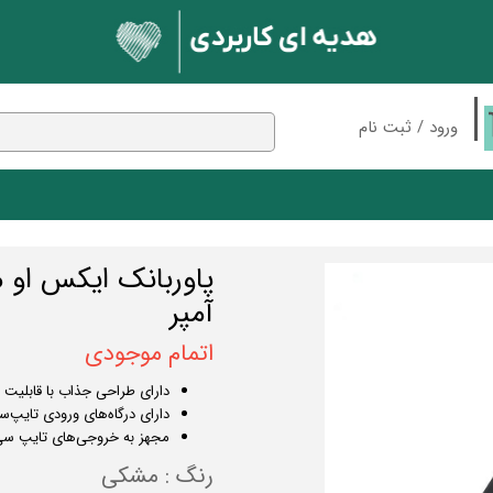
ورود
/
ثبت نام
حساب کاربری من
تغییر گذر واژه
سفارشات
 بلوتوثی
مک دودو
پایه نگهدارنده
ان
اسپیکر
خروج از حساب کاربری
آمپر
ندکی
شارژر وایرلس
کابل
اتمام موجودی
ون
نور و روشنایی
دارای طراحی جذاب با قابلیت
بلوتوث
کارت حافظه
دارای درگاه‌های ورودی تایپ‌س
مجهز به خروجی‌های تایپ سی
رنگ
: مشکی