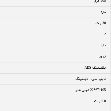
205 گرم
دارد
30 وات
2
دارد
ندارد
پلاستیک ABS
تایپ سی - لایتنینگ
105*67*22 میلی متر
5.0 ولت