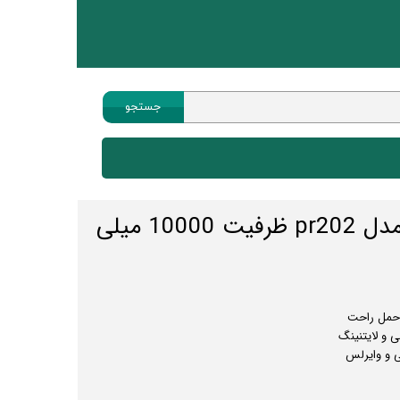
جستجو
هیسکا
هندزفری
پاوربانک ایکس او مدل pr202 ظرفیت 10000 میلی
پاوربانک
چندراهی
کابل انتقال صدا
ماوس
 حمل راحت
ساعت هوشمند
ی و لایتنینگ
 و وایرلس