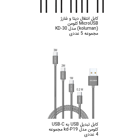
کابل انتقال دیتا و شارژ
MicroUSB کلومن
(koluman) مدل KD-30
مجموعه 5 عددی
کابل تبدیل USB به USB-C
کلومن مدل kd-P19 مجموعه
4 عددی