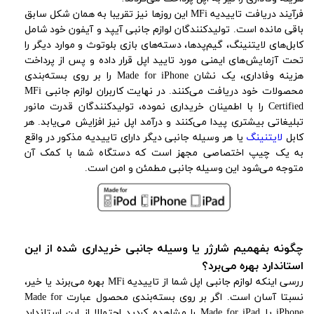
فرآیند دریافت تاییدیه MFi این روزها نیز تقریبا به همان شکل سابق
باقی مانده است. تولیدکنندگان لوازم جانبی آیپد و آیفون خود شامل
کابل‌های لایتنینگ، گیم‌پدها، دسته‌های بازی بلوتوث و موارد دیگر را
تحت آزمایش‌های ایمنی مورد تایید اپل قرار داده و پس از پرداخت
هزینه وفاداری، یک نشان Made for iPhone را بر روی بسته‌بندی
محصولات خود دریافت می‌کنند. در نهایت کاربران لوازم جانبی MFi
Certified را با اطمینان خریداری نموده، تولیدکنندگان قدرت مانور
تبلیغاتی بیشتری پیدا می‌کنند و درآمد اپل نیز افزایش می‌یابد. هر
کابل
لایتنینگ
یا هر وسیله جانبی دیگر دارای تاییدیه مذکور در واقع
به یک چیپ اختصاصی مجهز است که دستگاه شما با کمک آن
متوجه می‌شود این وسیله جانبی مطمئن و امن است.
چگونه بفهمیم شارژر یا وسیله جانبی خریداری شده از این
استاندارد بهره می‌برد؟
ررسی اینکه لوازم جانبی اپل شما از تاییدیه MFi بهره می‌برند یا خیر،
نسبتا آسان است. اگر بر روی بسته‌بندی محصول عبارت Made for
iPhone یا Made for iPad را مشاهده کردید احتمالا از این استاندارد