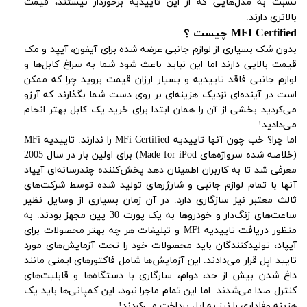
نسبت به مدل‌هایی که از این تاییدیه برخوردار نیستند، قیمت
بالاتری دارند.
MFI Certified چیست ؟
بدون شک بسیاری از لوازم جانبی عرضه شده برای آیفون، آیپد و مک
قیمت بالایی دارند اما این نباید باعث شود شما به سراغ کابل‌ها و
لوازم جانبی فاقد تاییدیه و بسیار ارزان قیمت بروید چرا که ممکن
است در آینده‌ای نزدیک هزینه‌ای بر روی دست شما بگذارند که آرزو
می‌کردید بخشی از آن را همان ابتدا برای خرید یک کابل بهتر انجام
می‌دادید!
اما چرا؟ خب چون آنها تاییدیه MFi Certified را ندارند. تاییدیه MFi
(خلاصه شده سرواژه‌های Made for iPod) برای اولین بار در سال 2005
معرفی شد تا به کاربران اطمینان دهد پخش‌کننده چندرسانه‌ای آیپاد
آنها با تمام لوازم جانبی و شارژرهای تولید شده توسط شرکت‌های
ثالث معتبر نیز سازگاری دارد. در آن زمان بسیاری از وسایل نظیر
ساعت‌های زنگ‌دار و خودروها به یک پورت 30 پین مجهز بودند. به
منظور دریافت تاییدیه MFi و تبلیغات هر چه بهتر محصولات برای
آیپاد، تولیدکنندگان باید محصولات خود را تحت آزمایش‌های مورد
تایید اپل قرار می‌دادند. این آزمایش‌ها شامل فاکتورهای ایمنی مانند
داغ شدن بیش از حد، دوام، سازگاری با دستگاه‌ها و قابلیت‌های
کنترل صدا می‌شدند. اما این تمام ماجرا نبود، این کمپانی‌ها باید یک
هزینه وفاداری را نیز به اپل پرداخت می‌کردند!