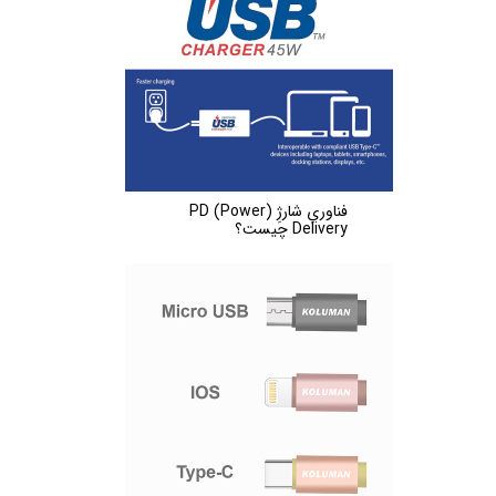
فناوریِ شارژِ (PD (Power
Delivery چیست؟