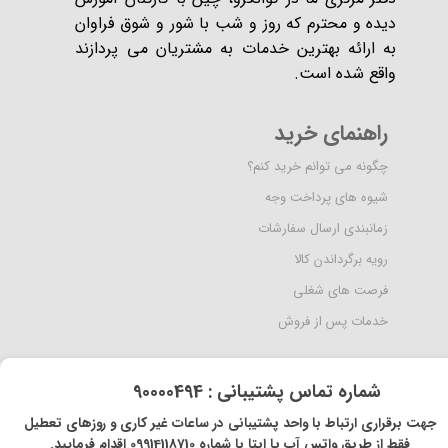
دیده و محترم که روز و شب با شور و شوق فراوان
به ارائه بهترین خدمات به مشتریان می پردازند
واقع شده است​​​​​​​.
راهنمای خرید
چگونه می توانم خرید کنم؟
شیوه های پرداخت وجه
زمانبندی ارسال سفارشات
رویه برگرداندن کالا
فرصت های شغلی
خدمات پس از فروش
​شماره تماس پشتیبانی : 90000494
​​جهت برقراری ارتباط با واحد پشتیبانی در ساعات غیر کاری و روزهای تعطیل
فقط از طریق واتس آپ یا ایتا با شماره 09914118710 اقدام فرمایید.