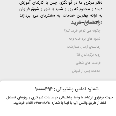
دفتر مرکزی ما در گوانگژو، چین با کارکنان آموزش
دیده و محترم که روز و شب با شور و شوق فراوان
به ارائه بهترین خدمات به مشتریان می پردازند
راهنمای خرید
واقع شده است​​​​​​​.
چگونه می توانم خرید کنم؟
شیوه های پرداخت وجه
زمانبندی ارسال سفارشات
رویه برگرداندن کالا
فرصت های شغلی
خدمات پس از فروش
​شماره تماس پشتیبانی : 90000494
​​جهت برقراری ارتباط با واحد پشتیبانی در ساعات غیر کاری و روزهای تعطیل
فقط از طریق واتس آپ یا ایتا با شماره 09914118710 اقدام فرمایید.