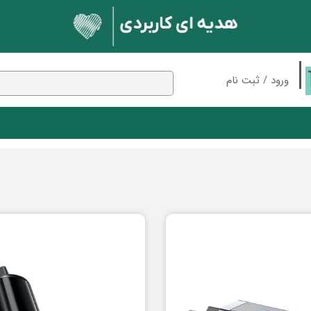
ورود
/
ثبت نام
حساب کاربری من
تغییر گذر واژه
سفارشات
 بلوتوثی
مک دودو
پایه نگهدارنده
ان
اسپیکر
خروج از حساب کاربری
ندکی
شارژر وایرلس
کابل
ون
نور و روشنایی
بلوتوث
کارت حافظه