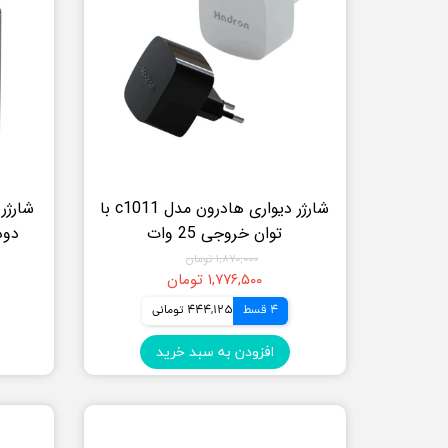
شارژر دیواری هادرون مدل c1011 با
توان خروجی 25 وات
۱,۸۷۰,۰۰۰ تومان
۱,۷۷۶,۵۰۰ تومان
4 قسط
444,125 تومانی
افزودن به سبد خرید