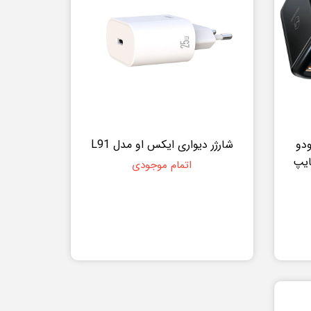
ک دودو
شارژر دیواری ایکس او مدل L91
ل تایپ
اتمام موجودی