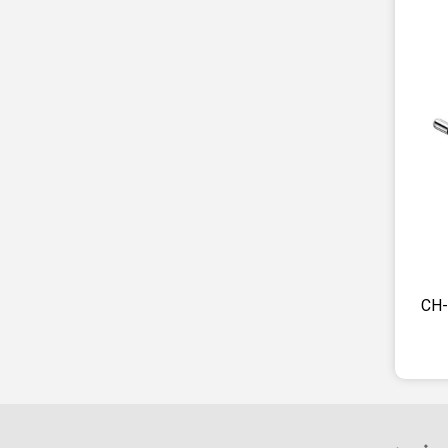
شارژر دیواری مک دودو مدل CH-