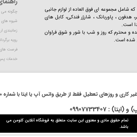
راهنما
شرکت مدرن است که شامل مجموعه ای فوق العاده از لوازم جانبی
چگونه می ت
 هدفون ، پاوربانک ، شارژر فندکی، کابل های
شیوه های 
دا است.
زمانبندی ا
یده و محترم که روز و شب با شور و شوق فراوان
 است​​​​​​​.
رویه برگردان
فرصت های
خدمات پس 
روزهای تعطیل فقط از طریق واتس آپ یا ایتا با شماره 09914118710 اقدام فرمایید.
: 09907733407
تمام حقوق مادی و معنوی این سایت متعلق به فروشگاه آنلاین کلومن می
باشد.​​​​​​​