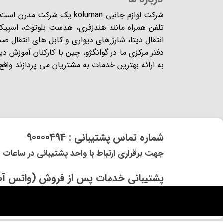
شرکت لوازم جانبی koluman یک 
تلفن همراه مانند هندزفری، هدست بلوتوث، اسپیکر،
انتقال دیتا، شارژرهای دیواری و کابل های انتقال ص
دفتر مرکزی ما در گوانگژو، چین با کارکنان آموزش د
به ارائه بهترین خدمات به مشتریان می پردازند واقع شده
​شماره تماس پشتیبانی : 90000494
​​جهت برقراری ارتباط با واحد پشتیبانی در ساعات غیر کاری و 
​پشتیبانی خدمات پس از فروش (واتس آپ) و (ایتا) 